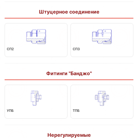
Штуцерное соединение
СП2
СП3
Фитинги "Банджо"
УПБ
ТПБ
Нерегулируемые