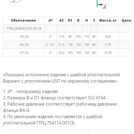
Обозначение
d*
d2
D1
В
H
S
Масса, кг
Цена, 
ГТРЦ.302635.003-00 СБ
-05 СБ
2"
17,5
98
100
110
40
4,02
-06 СБ
2 1/2"
21,5
118
120
130
40
5,79
289
-07 СБ
3"
25,5
145
145
160
45
10,76
479
«Показано исполнение изделия с шайбой уплотнительной.
Вариант с уплотнением USIT по окружному соглашению».
1. d* - типоразмер изделия.
2. Размеры В и D1 фланца соответствуют ISO 6164.
3. Рабочее давление соответствует рабочему давлению
фланца Ф4-d.
4. По умолчанию изделие поставляется с шайбой
уплотнительной ГТРЦ.754114.001СБ.