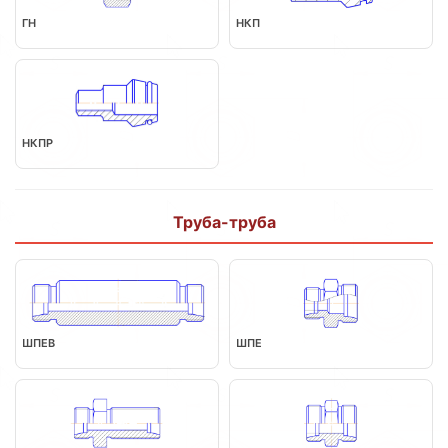
ГН
НКП
НКПР
Труба-труба
ШПЕВ
ШПЕ