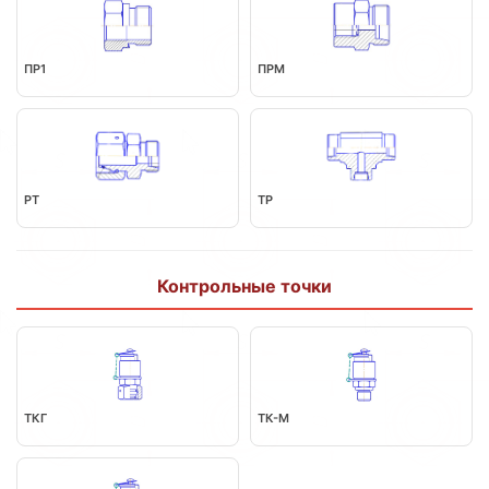
ПР1
ПРM
РТ
ТР
Контрольные точки
ТКГ
ТК-М