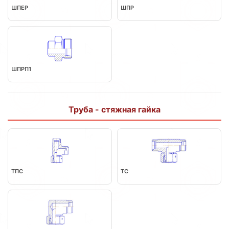
ШПЕР
ШПР
ШПРП1
Труба - стяжная гайка
ТПС
ТС