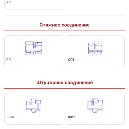
УС
Стяжное соединение
РП
СП1
Штуцерное соединение
ШВМ
ШВТ